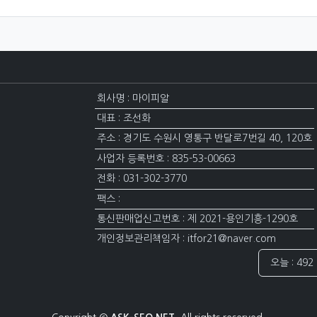
회사명 : 마이피알
대표 : 조선화
주소 : 경기도 수원시 영통구 반달로7번길 40, 120호
사업자 등록번호 : 835-53-00663
전화 : 031-302-3770
팩스 :
통신판매업신고번호 : 제 2021-용인기흥-1290호
개인정보관리책임자 : itfor21@naver.com
접속자집계
오늘 : 492