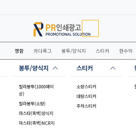
명함
카다록그
봉투/양식지
스티커
현수막
봉투/양식지
스티커
칼라봉투(1000매이
소량스티커
상)
대량스티커
칼라봉투(소량)
주차스티커
마스타(흑백)양식지
마스타(흑백)NCR지