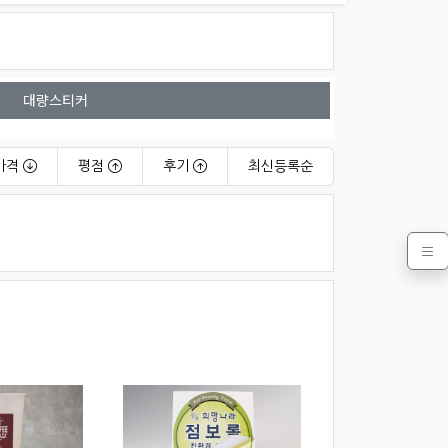
대량스티커
가격
평점
후기
최신
등록순