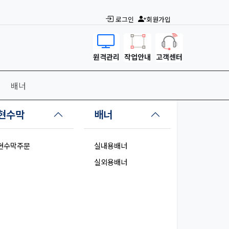
로그인
회원가입
원격관리
작업안내
고객센터
배너
현수막
배너
현수막주문
실내용배너
실외용배너