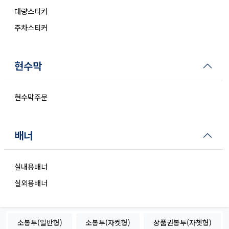
대량스티커
주차스티커
현수막
현수막주문
배너
실내용배너
실외용배너
소봉투(일반형)
소봉투(자켓형)
상품권봉투(자쳇형)